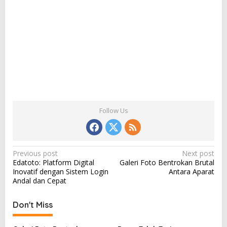
Follow Us
P
Previous post
Next post
Edatoto: Platform Digital
Galeri Foto Bentrokan Brutal
o
Inovatif dengan Sistem Login
Antara Aparat
s
Andal dan Cepat
t
Don't Miss
n
a