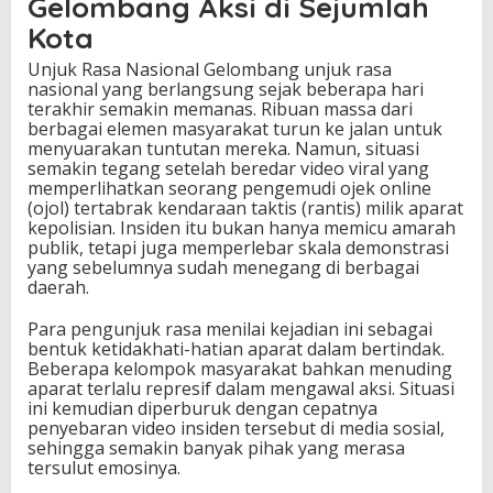
Gelombang Aksi di Sejumlah
n
Kota
a
l
Unjuk Rasa Nasional Gelombang unjuk rasa
M
nasional yang berlangsung sejak beberapa hari
e
terakhir semakin memanas. Ribuan massa dari
m
berbagai elemen masyarakat turun ke jalan untuk
a
menyuarakan tuntutan mereka. Namun, situasi
n
semakin tegang setelah beredar video viral yang
a
memperlihatkan seorang pengemudi ojek online
s
(ojol) tertabrak kendaraan taktis (rantis) milik aparat
P
kepolisian. Insiden itu bukan hanya memicu amarah
a
publik, tetapi juga memperlebar skala demonstrasi
s
yang sebelumnya sudah menegang di berbagai
c
daerah.
a
V
Para pengunjuk rasa menilai kejadian ini sebagai
i
bentuk ketidakhati-hatian aparat dalam bertindak.
d
Beberapa kelompok masyarakat bahkan menuding
e
aparat terlalu represif dalam mengawal aksi. Situasi
o
ini kemudian diperburuk dengan cepatnya
V
penyebaran video insiden tersebut di media sosial,
i
sehingga semakin banyak pihak yang merasa
r
tersulut emosinya.
a
l