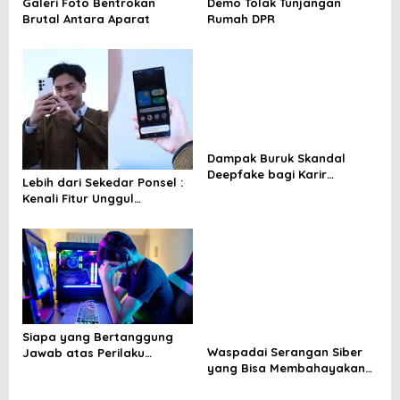
Galeri Foto Bentrokan
Demo Tolak Tunjangan
v
Brutal Antara Aparat
Rumah DPR
i
g
a
t
i
Dampak Buruk Skandal
o
Deepfake bagi Karir
Lebih dari Sekedar Ponsel :
danputasi Influencer
n
Kenali Fitur Unggul
Indonesia
Smartphone dengan AI
yang Bikin Hidup Lebih
Mudah
Siapa yang Bertanggung
Waspadai Serangan Siber
Jawab atas Perilaku
yang Bisa Membahayakan
Negatif Anak Muda Akibat
Kedaulatan Negara
Game Online?