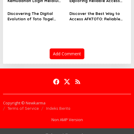
g
Kemudahan Login Melalui
Exploring Reliable Access
Buntogel Login Alternatif
and Smart Digital
a
Experience
Discovering The Digital
Discover the Best Way to
t
Evolution of Toto Togel
Access AFKTOTO: Reliable
i
Through the EdaToto
Alternative Links You Can
Platform
Trust
o
n
Add Comment
Copyright © Newkarma
Terms of Service
Indeks Berita
Non AMP Version