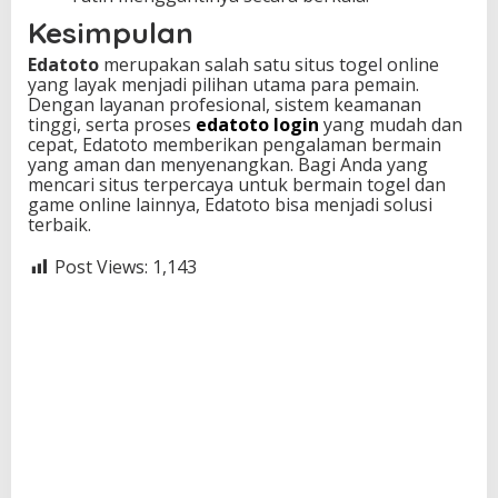
Kesimpulan
Edatoto
merupakan salah satu situs togel online
yang layak menjadi pilihan utama para pemain.
Dengan layanan profesional, sistem keamanan
tinggi, serta proses
edatoto login
yang mudah dan
cepat, Edatoto memberikan pengalaman bermain
yang aman dan menyenangkan. Bagi Anda yang
mencari situs terpercaya untuk bermain togel dan
game online lainnya, Edatoto bisa menjadi solusi
terbaik.
Post Views:
1,143