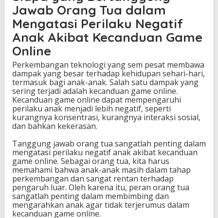
Jawab Orang Tua dalam
Mengatasi Perilaku Negatif
Anak Akibat Kecanduan Game
Online
Perkembangan teknologi yang sem pesat membawa
dampak yang besar terhadap kehidupan sehari-hari,
termasuk bagi anak-anak. Salah satu dampak yang
sering terjadi adalah kecanduan game online.
Kecanduan game online dapat mempengaruhi
perilaku anak menjadi lebih negatif, seperti
kurangnya konsentrasi, kurangnya interaksi sosial,
dan bahkan kekerasan.
Tanggung jawab orang tua sangatlah penting dalam
mengatasi perilaku negatif anak akibat kecanduan
game online. Sebagai orang tua, kita harus
memahami bahwa anak-anak masih dalam tahap
perkembangan dan sangat rentan terhadap
pengaruh luar. Oleh karena itu, peran orang tua
sangatlah penting dalam membimbing dan
mengarahkan anak agar tidak terjerumus dalam
kecanduan game online.