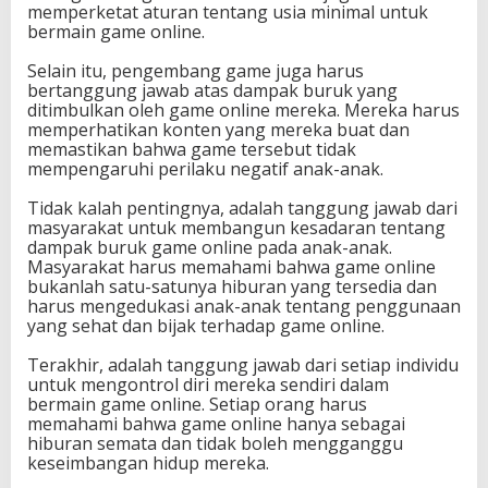
memperketat aturan tentang usia minimal untuk
l
bermain game online.
i
n
Selain itu, pengembang game juga harus
e
bertanggung jawab atas dampak buruk yang
?
ditimbulkan oleh game online mereka. Mereka harus
memperhatikan konten yang mereka buat dan
memastikan bahwa game tersebut tidak
mempengaruhi perilaku negatif anak-anak.
Tidak kalah pentingnya, adalah tanggung jawab dari
masyarakat untuk membangun kesadaran tentang
dampak buruk game online pada anak-anak.
Masyarakat harus memahami bahwa game online
bukanlah satu-satunya hiburan yang tersedia dan
harus mengedukasi anak-anak tentang penggunaan
yang sehat dan bijak terhadap game online.
Terakhir, adalah tanggung jawab dari setiap individu
untuk mengontrol diri mereka sendiri dalam
bermain game online. Setiap orang harus
memahami bahwa game online hanya sebagai
hiburan semata dan tidak boleh mengganggu
keseimbangan hidup mereka.