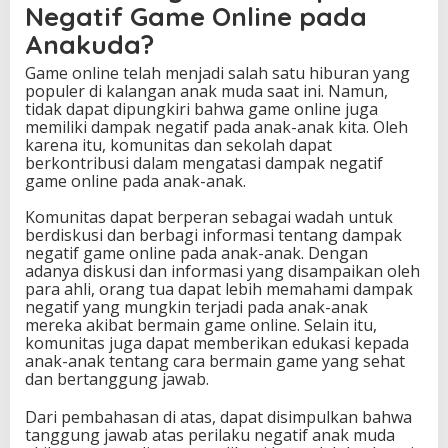
Negatif Game Online pada
Anakuda?
Game online telah menjadi salah satu hiburan yang
populer di kalangan anak muda saat ini. Namun,
tidak dapat dipungkiri bahwa game online juga
memiliki dampak negatif pada anak-anak kita. Oleh
karena itu, komunitas dan sekolah dapat
berkontribusi dalam mengatasi dampak negatif
game online pada anak-anak.
Komunitas dapat berperan sebagai wadah untuk
berdiskusi dan berbagi informasi tentang dampak
negatif game online pada anak-anak. Dengan
adanya diskusi dan informasi yang disampaikan oleh
para ahli, orang tua dapat lebih memahami dampak
negatif yang mungkin terjadi pada anak-anak
mereka akibat bermain game online. Selain itu,
komunitas juga dapat memberikan edukasi kepada
anak-anak tentang cara bermain game yang sehat
dan bertanggung jawab.
Dari pembahasan di atas, dapat disimpulkan bahwa
tanggung jawab atas perilaku negatif anak muda