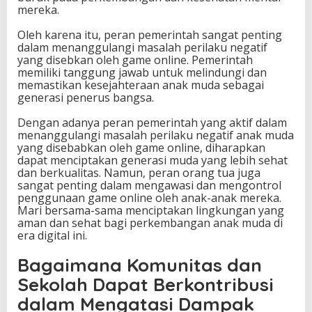
mereka.
Oleh karena itu, peran pemerintah sangat penting
dalam menanggulangi masalah perilaku negatif
yang disebkan oleh game online. Pemerintah
memiliki tanggung jawab untuk melindungi dan
memastikan kesejahteraan anak muda sebagai
generasi penerus bangsa.
Dengan adanya peran pemerintah yang aktif dalam
menanggulangi masalah perilaku negatif anak muda
yang disebabkan oleh game online, diharapkan
dapat menciptakan generasi muda yang lebih sehat
dan berkualitas. Namun, peran orang tua juga
sangat penting dalam mengawasi dan mengontrol
penggunaan game online oleh anak-anak mereka.
Mari bersama-sama menciptakan lingkungan yang
aman dan sehat bagi perkembangan anak muda di
era digital ini.
Bagaimana Komunitas dan
Sekolah Dapat Berkontribusi
dalam Mengatasi Dampak