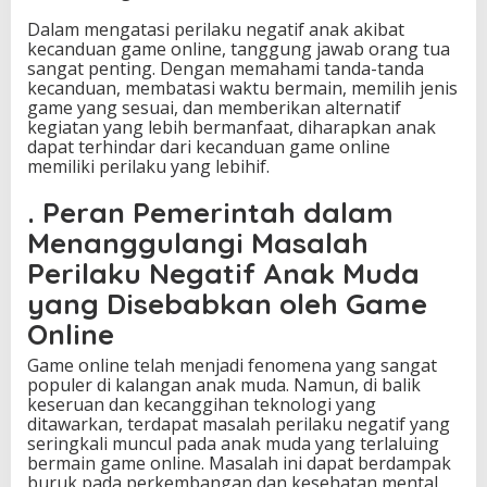
Dalam mengatasi perilaku negatif anak akibat
kecanduan game online, tanggung jawab orang tua
sangat penting. Dengan memahami tanda-tanda
kecanduan, membatasi waktu bermain, memilih jenis
game yang sesuai, dan memberikan alternatif
kegiatan yang lebih bermanfaat, diharapkan anak
dapat terhindar dari kecanduan game online
memiliki perilaku yang lebihif.
. Peran Pemerintah dalam
Menanggulangi Masalah
Perilaku Negatif Anak Muda
yang Disebabkan oleh Game
Online
Game online telah menjadi fenomena yang sangat
populer di kalangan anak muda. Namun, di balik
keseruan dan kecanggihan teknologi yang
ditawarkan, terdapat masalah perilaku negatif yang
seringkali muncul pada anak muda yang terlaluing
bermain game online. Masalah ini dapat berdampak
buruk pada perkembangan dan kesehatan mental