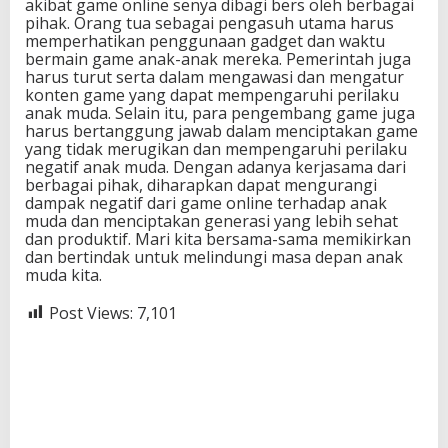
akibat game online senya dibagi bers oleh berbagai
pihak. Orang tua sebagai pengasuh utama harus
memperhatikan penggunaan gadget dan waktu
bermain game anak-anak mereka. Pemerintah juga
harus turut serta dalam mengawasi dan mengatur
konten game yang dapat mempengaruhi perilaku
anak muda. Selain itu, para pengembang game juga
harus bertanggung jawab dalam menciptakan game
yang tidak merugikan dan mempengaruhi perilaku
negatif anak muda. Dengan adanya kerjasama dari
berbagai pihak, diharapkan dapat mengurangi
dampak negatif dari game online terhadap anak
muda dan menciptakan generasi yang lebih sehat
dan produktif. Mari kita bersama-sama memikirkan
dan bertindak untuk melindungi masa depan anak
muda kita.
Post Views:
7,101