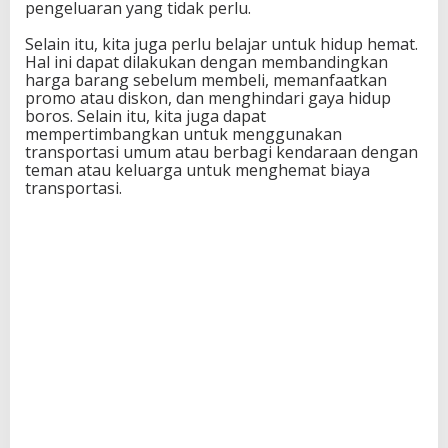
pengeluaran yang tidak perlu.
e
k
Selain itu, kita juga perlu belajar untuk hidup hemat.
t
Hal ini dapat dilakukan dengan membandingkan
i
harga barang sebelum membeli, memanfaatkan
f
promo atau diskon, dan menghindari gaya hidup
boros. Selain itu, kita juga dapat
mempertimbangkan untuk menggunakan
transportasi umum atau berbagi kendaraan dengan
teman atau keluarga untuk menghemat biaya
transportasi.