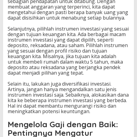
sebagian pendapatan untuk ditabung. Dengan
membuat anggaran yang terperinci, kita dapat
mengetahui dengan pasti berapa banyak uang yang
dapat disisihkan untuk menabung setiap bulannya.
Selanjutnya, pilihlah instrumen investasi yang sesuai
dengan tujuan keuangan kita. Ada berbagai macam
instrumen investasi yang dapat dipilih, seperti
deposito, reksadana, atau saham. Pilihlah instrumen
yang sesuai dengan profil risiko dan tujuan
keuangan kita. Misalnya, jika tujuan kita adalah
untuk membeli rumah dalam waktu 5 tahun, maka
deposito atau reksadana yang berjangka pendek
dapat menjadi pilihan yang tepat.
Selain itu, lakukan juga diversifikasi investasi.
Artinya, jangan hanya mengandalkan satu jenis
instrumen investasi saja. Sebaiknya, alokasikan dana
kita ke beberapa instrumen investasi yang berbeda.
Hal ini dapat membantu mengurangi risiko dan
meningkatkan potensi keuntungan.
Mengelola Gaji dengan Baik:
Pentingnya Mengatur