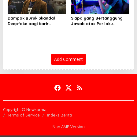
Dampak Buruk Skandal
Siapa yang Bertanggung
Deepfake bagi Karir
Jawab atas Perilaku
danputasi Influencer
Negatif Anak Muda Akibat
Indonesia
Game Online?
Add Comment
Copyright © Newkarma
Terms of Service
Indeks Berita
Non AMP Version