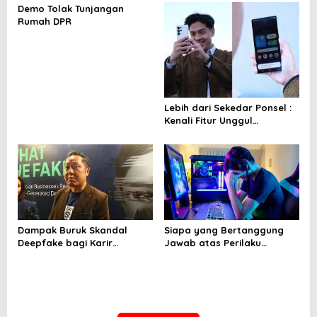
i
Demo Tolak Tunjangan
g
Rumah DPR
a
t
i
o
Lebih dari Sekedar Ponsel :
n
Kenali Fitur Unggul
Smartphone dengan AI
yang Bikin Hidup Lebih
Mudah
Dampak Buruk Skandal
Siapa yang Bertanggung
Deepfake bagi Karir
Jawab atas Perilaku
danputasi Influencer
Negatif Anak Muda Akibat
Indonesia
Game Online?