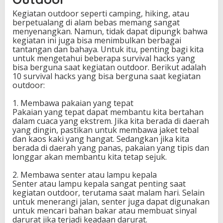
i
Kegiatan outdoor seperti camping, hiking, atau
v
berpetualang di alam bebas memang sangat
a
menyenangkan. Namun, tidak dapat dipungk bahwa
l
kegiatan ini juga bisa menimbulkan berbagai
H
tantangan dan bahaya. Untuk itu, penting bagi kita
a
untuk mengetahui beberapa survival hacks yang
c
bisa berguna saat kegiatan outdoor. Berikut adalah
k
10 survival hacks yang bisa berguna saat kegiatan
s
outdoor:
y
a
1. Membawa pakaian yang tepat
n
Pakaian yang tepat dapat membantu kita bertahan
g
dalam cuaca yang ekstrem. Jika kita berada di daerah
B
yang dingin, pastikan untuk membawa jaket tebal
e
dan kaos kaki yang hangat. Sedangkan jika kita
r
berada di daerah yang panas, pakaian yang tipis dan
g
longgar akan membantu kita tetap sejuk.
u
n
2. Membawa senter atau lampu kepala
a
Senter atau lampu kepala sangat penting saat
u
kegiatan outdoor, terutama saat malam hari. Selain
n
untuk menerangi jalan, senter juga dapat digunakan
t
untuk mencari bahan bakar atau membuat sinyal
u
darurat jika terjadi keadaan darurat.
k