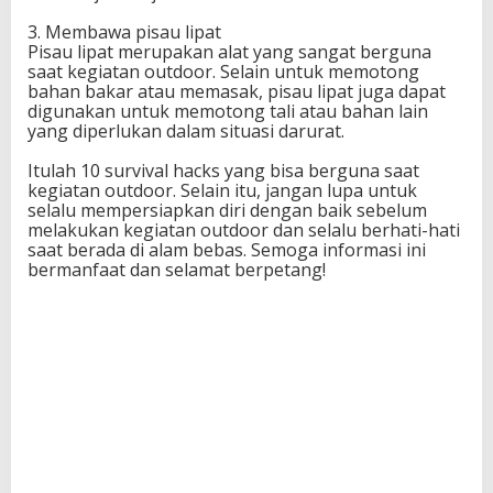
S
3. Membawa pisau lipat
e
Pisau lipat merupakan alat yang sangat berguna
m
saat kegiatan outdoor. Selain untuk memotong
u
bahan bakar atau memasak, pisau lipat juga dapat
a
digunakan untuk memotong tali atau bahan lain
O
yang diperlukan dalam situasi darurat.
r
a
Itulah 10 survival hacks yang bisa berguna saat
n
kegiatan outdoor. Selain itu, jangan lupa untuk
g
selalu mempersiapkan diri dengan baik sebelum
melakukan kegiatan outdoor dan selalu berhati-hati
saat berada di alam bebas. Semoga informasi ini
bermanfaat dan selamat berpetang!