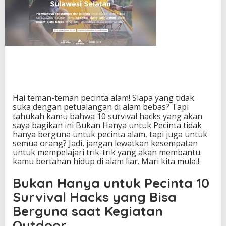
k
P
e
c
i
n
t
a
A
l
Hai teman-teman pecinta alam! Siapa yang tidak
a
suka dengan petualangan di alam bebas? Tapi
m
tahukah kamu bahwa 10 survival hacks yang akan
,
saya bagikan ini Bukan Hanya untuk Pecinta tidak
I
hanya berguna untuk pecinta alam, tapi juga untuk
n
semua orang? Jadi, jangan lewatkan kesempatan
i
untuk mempelajari trik-trik yang akan membantu
D
kamu bertahan hidup di alam liar. Mari kita mulai!
i
a
Bukan Hanya untuk Pecinta 10
1
0
Survival Hacks yang Bisa
S
u
Berguna saat Kegiatan
r
Outdoor
v