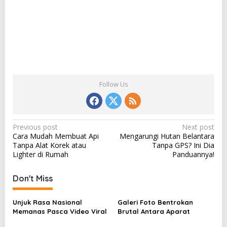
Follow Us
P
Previous post
Next post
Cara Mudah Membuat Api
Mengarungi Hutan Belantara
o
Tanpa Alat Korek atau
Tanpa GPS? Ini Dia
s
Lighter di Rumah
Panduannya!
t
Don't Miss
n
a
Unjuk Rasa Nasional
Galeri Foto Bentrokan
v
Memanas Pasca Video Viral
Brutal Antara Aparat