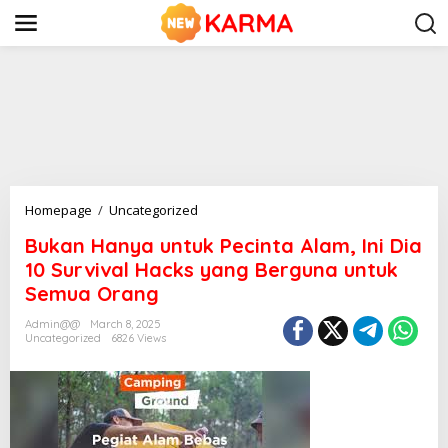
S
k
i
p
t
o
c
o
n
t
e
n
B
Homepage
/
Uncategorized
t
u
Bukan Hanya untuk Pecinta Alam, Ini Dia
k
a
10 Survival Hacks yang Berguna untuk
n
Semua Orang
H
a
Admin@@
March 8, 2025
n
Uncategorized
6826 Views
y
a
u
n
t
u