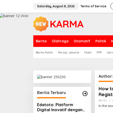
Skip
to
Saturday, August 8, 2026
Terms of Service
content
close
Berita
Olahraga
Otomatif
Politik
Berita Politik
Persija Jakarta
Mobil
PPP
Geri
Author
How to
Berita Terbaru
Regist
Berita
|
Edatoto: Platform
In the wo
Digital Inovatif dengan