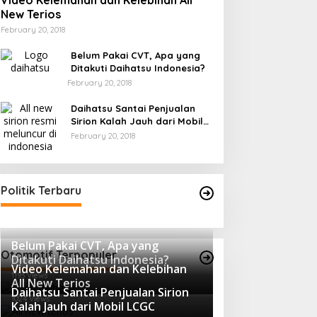
New Terios
February 20, 2018
Belum Pakai CVT, Apa yang
Ditakuti Daihatsu Indonesia?
February 20, 2018
Daihatsu Santai Penjualan
Sirion Kalah Jauh dari Mobil
LCGC
February 20, 2018
Politik Terbaru
Belum Pakai CVT, Apa yang
Otomotif Terpopuler
Ditakuti Daihatsu Indonesia?
Video Kelemahan dan Kelebihan
1193 Views
All New Terios
Daihatsu Santai Penjualan Sirion
1024 Views
Kalah Jauh dari Mobil LCGC