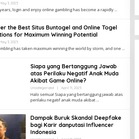
By
May 3, 2025
Admin@@
 years, login and enjoy online gambling has become a rapidly
er the Best Situs Buntogel and Online Togel
tions for Maximum Winning Potential
By
May 3, 2025
Admin@@
ambling has taken maximum winning the world by storm, and one
Siapa yang Bertanggung Jawab
atas Perilaku Negatif Anak Muda
Akibat Game Online?
By
Uncategorized
|
April 11, 2025
Admin@@
Halo semua! Siapa yang bertanggung jawab atas
perilaku negatif anak muda akibat
Dampak Buruk Skandal Deepfake
bagi Karir danputasi Influencer
Indonesia
By