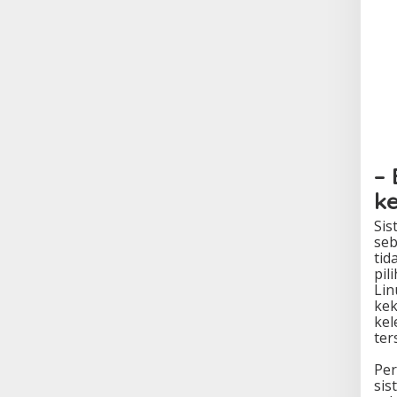
–
k
Sis
seb
tid
pil
Lin
kek
kel
ter
Per
sis