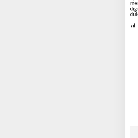
mem
dig
duk