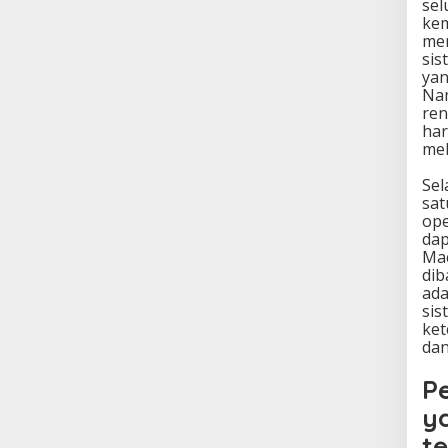
sel
kem
mem
sis
yan
Nam
ren
har
mel
Sel
sat
ope
dap
Mac
dib
ada
sis
ket
dan
P
y
te