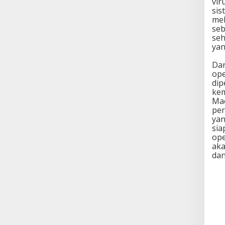
vir
sis
mel
seb
seh
yan
Dar
ope
di
kem
Ma
per
yan
sia
ope
aka
dan