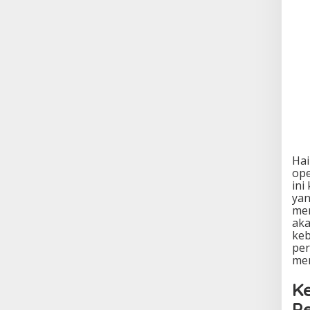
Hai
ope
ini
yan
men
aka
keb
per
mem
K
P