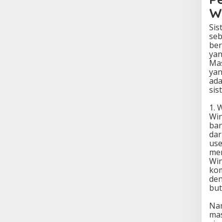
W
Sis
seb
ber
yan
Mas
yan
ada
sis
1. 
Win
ban
dar
use
mem
Win
kom
den
but
Nam
mas