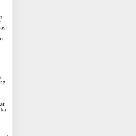
m
t
asi
an
a
ang
at
eka