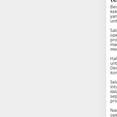
Ber
kek
yan
unt
Sal
ope
pro
mac
men
Hal
unt
Den
kom
Sel
int
dal
sep
pro
Nam
ope