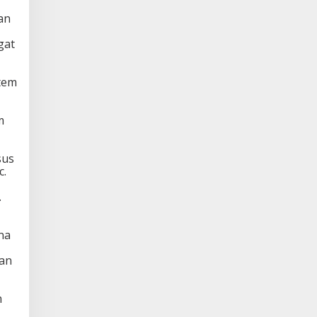
an
gat
tem
m
sus
c.
.
na
kan
m