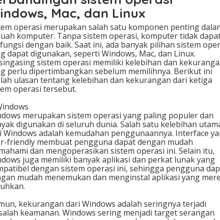
,
indows, Mac, dan Linux
a
t
tem operasi merupakan salah satu komponen penting dala
a
uah komputer. Tanpa sistem operasi, komputer tidak dapa
u
fungsi dengan baik. Saat ini, ada banyak pilihan sistem oper
L
g dapat digunakan, seperti Windows, Mac, dan Linux.
i
ingasing sistem operasi memiliki kelebihan dan kekurang
n
g perlu dipertimbangkan sebelum memilihnya. Berikut ini
u
lah ulasan tentang kelebihan dan kekurangan dari ketiga
x
tem operasi tersebut.
?
Windows
dows merupakan sistem operasi yang paling populer dan
yak digunakan di seluruh dunia. Salah satu kelebihan utam
i Windows adalah kemudahan penggunaannya. Interface y
r-friendly membuat pengguna dapat dengan mudah
ahami dan mengoperasikan sistem operasi ini. Selain itu,
dows juga memiliki banyak aplikasi dan perkat lunak yang
patibel dengan sistem operasi ini, sehingga pengguna dap
gan mudah menemukan dan menginstal aplikasi yang mer
uhkan.
un, kekurangan dari Windows adalah seringnya terjadi
alah keamanan. Windows sering menjadi target serangan