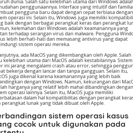
uruh dunia. Salah satu kelebihan utama dari Windows adala
udahan penggunaannya. Interface yang intuitif dan familia
buat pengguna baru dapat dengan cepat terbiasa dengan
tem operasi ini. Selain itu, Windows juga memiliki kompatibil
g baik dengan berbagai perangkat keras dan perangkat lu
un, kelemahan dari Windows adalah keamanannya yang
tan terhadap serangan virus dan malware. Pengguna Wind
us lebih berhati-hati dan memasang antivirus yang dapat
indungi sistem operasi mereka.
anjutnya, ada MacOS yang dikembangkan oleh Apple. Salah
u kelebihan utama dari MacOS adalah kestabilannya. Sistem
r ini jarang mengalami crash atau error, sehingga penggu
at bekerja dengan lancar dan tanpa gangguan. Selain itu,
OS juga dikenal karena keamanannya yang lebih baik
andingkan dengan Windows. Namun, kekurangan dari Mac
lah harganya yang relatif lebih mahal dibandingkan denga
tem operasi lainnya. Selain itu, MacOS juga memiliki
erbatasan dalam hal kompatibilitas dengan perangkat kera
 perangkat lunak yang tidak dibuat oleh Apple.
erbandingan sistem operasi kasus
ang cocok untuk digunakan pada
rtentu.