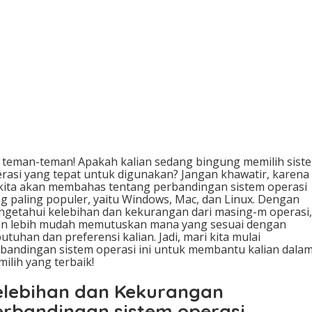
S
i
s
t
e
m
O
p
e
r
a
s
i
 teman-teman! Apakah kalian sedang bingung memilih sist
:
rasi yang tepat untuk digunakan? Jangan khawatir, karena 
W
 kita akan membahas tentang perbandingan sistem operasi
i
g paling populer, yaitu Windows, Mac, dan Linux. Dengan
n
getahui kelebihan dan kekurangan dari masing-m operasi,
d
n lebih mudah memutuskan mana yang sesuai dengan
o
utuhan dan preferensi kalian. Jadi, mari kita mulai
w
bandingan sistem operasi ini untuk membantu kalian dala
s
ilih yang terbaik!
,
M
elebihan dan Kekurangan
a
c
erbandingan sistem operasi