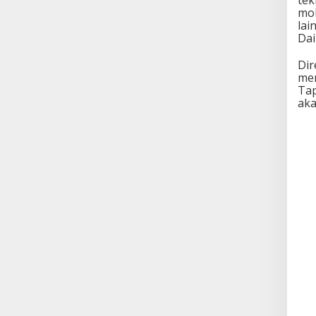
mob
lai
Dai
Dir
mem
Tap
ak