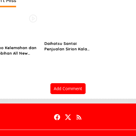
't Miss
Daihatsu Santai
eo Kelemahan dan
Penjualan Sirion Kalah
ebihan All New
Jauh dari Mobil LCGC
os
Add Comment