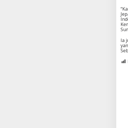
“Ka
Jep
Ind
Kem
Sum
Ia 
yan
Seb