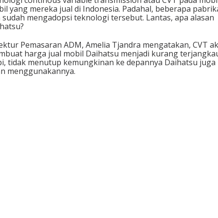
I
il yang mereka jual di Indonesia. Padahal, beberapa pabri
n
n sudah mengadopsi teknologi tersebut. Lantas, apa alasan
d
hatsu?
o
n
ektur Pemasaran ADM, Amelia Tjandra mengatakan, CVT a
e
buat harga jual mobil Daihatsu menjadi kurang terjangkau
s
i, tidak menutup kemungkinan ke depannya Daihatsu juga
i
an menggunakannya.
a
?