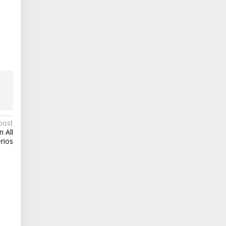
post
 All
rios
n