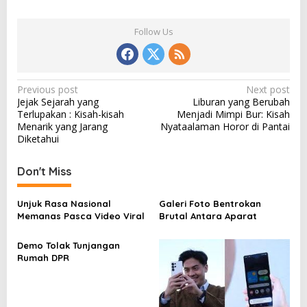
Follow Us
P
Previous post
Next post
Jejak Sejarah yang
Liburan yang Berubah
o
Terlupakan : Kisah-kisah
Menjadi Mimpi Bur: Kisah
s
Menarik yang Jarang
Nyataalaman Horor di Pantai
Diketahui
t
n
Don't Miss
a
v
Unjuk Rasa Nasional
Galeri Foto Bentrokan
Memanas Pasca Video Viral
Brutal Antara Aparat
i
g
Demo Tolak Tunjangan
Rumah DPR
a
t
i