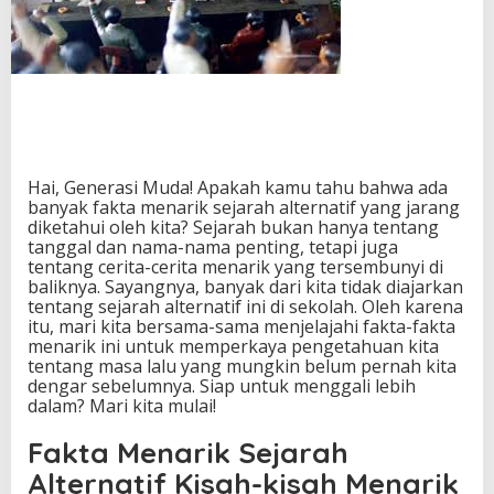
j
a
r
a
h
A
l
t
e
Hai, Generasi Muda! Apakah kamu tahu bahwa ada
r
banyak fakta menarik sejarah alternatif yang jarang
n
diketahui oleh kita? Sejarah bukan hanya tentang
a
tanggal dan nama-nama penting, tetapi juga
t
tentang cerita-cerita menarik yang tersembunyi di
i
baliknya. Sayangnya, banyak dari kita tidak diajarkan
f
tentang sejarah alternatif ini di sekolah. Oleh karena
y
itu, mari kita bersama-sama menjelajahi fakta-fakta
a
menarik ini untuk memperkaya pengetahuan kita
n
tentang masa lalu yang mungkin belum pernah kita
g
dengar sebelumnya. Siap untuk menggali lebih
J
dalam? Mari kita mulai!
a
r
Fakta Menarik Sejarah
a
n
Alternatif Kisah-kisah Menarik
g