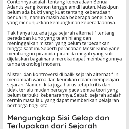
Contohnya adalah tentang keberadaan Benua
Atlantis yang konon tenggelam di lautan. Meskipun
belum ada bukti yang kuat tentang keberadaan
benua ini, namun masih ada beberapa penelitian
yang menunjukkan kemungkinan keberadaannya.
Tak hanya itu, ada juga sejarah alternatif tentang
peradaban kuno yang telah hilang dan
meninggalkan misteri yang belum terpecahkan
hingga saat ini. Seperti peradaban Mesir Kuno yang
membangun piramida-piramida megah yang sulit
dijelaskan bagaimana mereka dapat membangunnya
tanpa teknologi modern.
Misteri dan kontroversi di balik sejarah alternatif ini
menambah warna dan keunikan dalam mempelajari
sejarah. Namun, kita juga harus tetap kritis dan
tidak terlalu mudah percaya pada semua teori yang
belum terbukti kebenarannya. Sebab, sejarah adalah
cermin masa lalu yang dapat memberikan pelajaran
berharga bagi kita.
Mengungkap Sisi Gelap dan
Terlupakan dari Sejarah