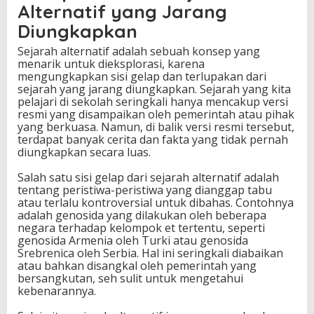
Alternatif yang Jarang
Diungkapkan
Sejarah alternatif adalah sebuah konsep yang
menarik untuk dieksplorasi, karena
mengungkapkan sisi gelap dan terlupakan dari
sejarah yang jarang diungkapkan. Sejarah yang kita
pelajari di sekolah seringkali hanya mencakup versi
resmi yang disampaikan oleh pemerintah atau pihak
yang berkuasa. Namun, di balik versi resmi tersebut,
terdapat banyak cerita dan fakta yang tidak pernah
diungkapkan secara luas.
Salah satu sisi gelap dari sejarah alternatif adalah
tentang peristiwa-peristiwa yang dianggap tabu
atau terlalu kontroversial untuk dibahas. Contohnya
adalah genosida yang dilakukan oleh beberapa
negara terhadap kelompok et tertentu, seperti
genosida Armenia oleh Turki atau genosida
Srebrenica oleh Serbia. Hal ini seringkali diabaikan
atau bahkan disangkal oleh pemerintah yang
bersangkutan, seh sulit untuk mengetahui
kebenarannya.