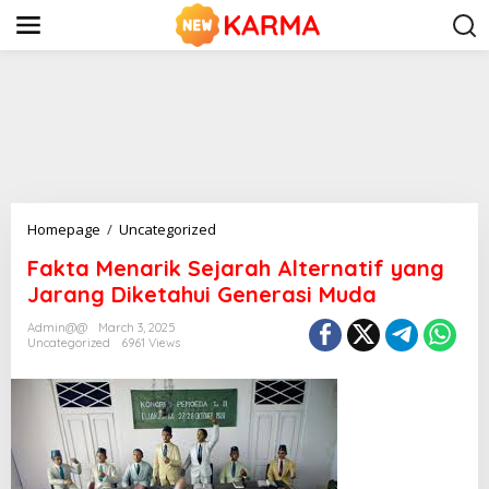
S
k
i
p
t
o
c
o
n
t
e
n
F
Homepage
/
Uncategorized
t
a
Fakta Menarik Sejarah Alternatif yang
k
t
Jarang Diketahui Generasi Muda
a
M
Admin@@
March 3, 2025
Uncategorized
6961 Views
e
n
a
r
i
k
S
e