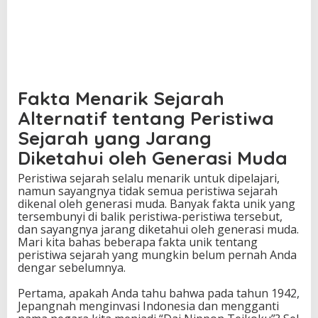
Fakta Menarik Sejarah
Alternatif tentang Peristiwa
Sejarah yang Jarang
Diketahui oleh Generasi Muda
Peristiwa sejarah selalu menarik untuk dipelajari,
namun sayangnya tidak semua peristiwa sejarah
dikenal oleh generasi muda. Banyak fakta unik yang
tersembunyi di balik peristiwa-peristiwa tersebut,
dan sayangnya jarang diketahui oleh generasi muda.
Mari kita bahas beberapa fakta unik tentang
peristiwa sejarah yang mungkin belum pernah Anda
dengar sebelumnya.
Pertama, apakah Anda tahu bahwa pada tahun 1942,
Jepangnah menginvasi Indonesia dan mengganti