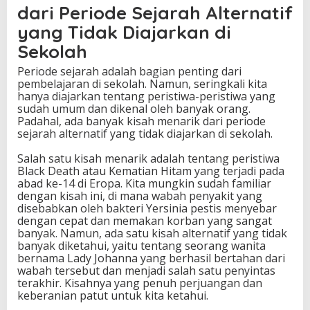
dari Periode Sejarah Alternatif
D
i
yang Tidak Diajarkan di
k
Sekolah
e
t
Periode sejarah adalah bagian penting dari
a
pembelajaran di sekolah. Namun, seringkali kita
h
hanya diajarkan tentang peristiwa-peristiwa yang
u
sudah umum dan dikenal oleh banyak orang.
i
Padahal, ada banyak kisah menarik dari periode
G
sejarah alternatif yang tidak diajarkan di sekolah.
e
n
Salah satu kisah menarik adalah tentang peristiwa
e
Black Death atau Kematian Hitam yang terjadi pada
r
abad ke-14 di Eropa. Kita mungkin sudah familiar
a
dengan kisah ini, di mana wabah penyakit yang
s
disebabkan oleh bakteri Yersinia pestis menyebar
i
dengan cepat dan memakan korban yang sangat
M
banyak. Namun, ada satu kisah alternatif yang tidak
u
banyak diketahui, yaitu tentang seorang wanita
d
bernama Lady Johanna yang berhasil bertahan dari
a
wabah tersebut dan menjadi salah satu penyintas
terakhir. Kisahnya yang penuh perjuangan dan
keberanian patut untuk kita ketahui.